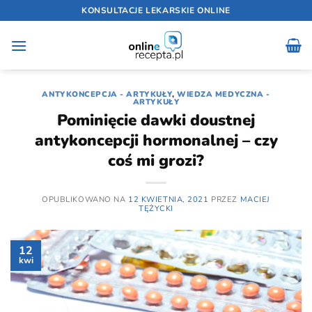
Przewiń
KONSULTACJE LEKARSKIE ONLINE
do
zawartości
ANTYKONCEPCJA - ARTYKUŁY
,
WIEDZA MEDYCZNA -
ARTYKUŁY
Pominięcie dawki doustnej
antykoncepcji hormonalnej – czy
coś mi grozi?
OPUBLIKOWANO NA
12 KWIETNIA, 2021
PRZEZ
MACIEJ
TĘŻYCKI
12
kwi