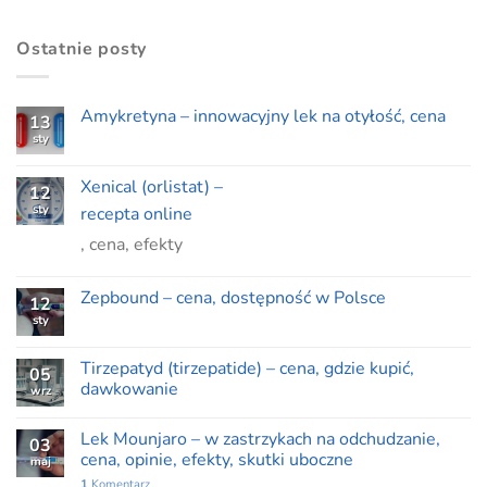
wynosiła:
wynosi:
79,00 zł.
69,00 zł.
Ostatnie posty
Amykretyna – innowacyjny lek na otyłość, cena
13
sty
Xenical (orlistat) –
12
sty
recepta online
, cena, efekty
Zepbound – cena, dostępność w Polsce
12
sty
Tirzepatyd (tirzepatide) – cena, gdzie kupić,
05
dawkowanie
wrz
Lek Mounjaro – w zastrzykach na odchudzanie,
03
cena, opinie, efekty, skutki uboczne
maj
1
Komentarz