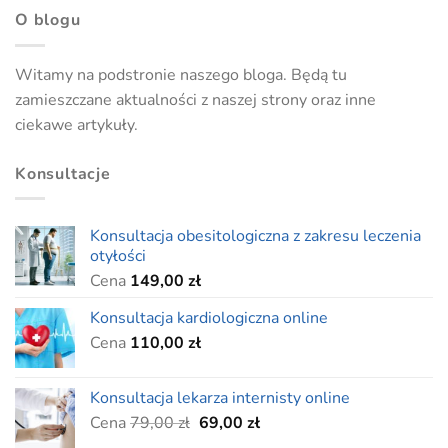
O blogu
Witamy na podstronie naszego bloga. Będą tu
zamieszczane aktualności z naszej strony oraz inne
ciekawe artykuły.
Konsultacje
Konsultacja obesitologiczna z zakresu leczenia
otyłości
Cena
149,00
zł
Konsultacja kardiologiczna online
Cena
110,00
zł
Konsultacja lekarza internisty online
Pierwotna
Aktualna
Cena
79,00
zł
69,00
zł
cena
cena