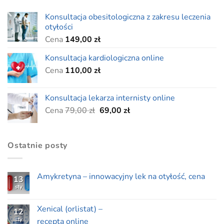
Konsultacja obesitologiczna z zakresu leczenia
otyłości
Cena
149,00
zł
Konsultacja kardiologiczna online
Cena
110,00
zł
Konsultacja lekarza internisty online
Pierwotna
Aktualna
Cena
79,00
zł
69,00
zł
cena
cena
wynosiła:
wynosi:
79,00 zł.
69,00 zł.
Ostatnie posty
Amykretyna – innowacyjny lek na otyłość, cena
13
sty
Xenical (orlistat) –
12
sty
recepta online