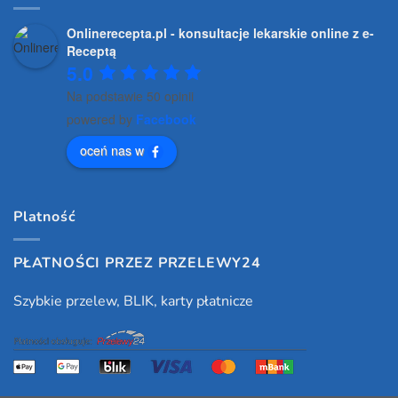
Onlinerecepta.pl - konsultacje lekarskie online z e-
Receptą
5.0
Na podstawie 50 opinii
powered by
Facebook
oceń nas w
Platność
PŁATNOŚCI PRZEZ PRZELEWY24
Szybkie przelew, BLIK, karty płatnicze