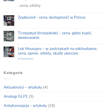
, cena, efekty
Zepbound – cena, dostępność w Polsce
12
sty
Tirzepatyd (tirzepatide) – cena, gdzie kupić,
05
dawkowanie
wrz
Lek Mounjaro – w zastrzykach na odchudzanie,
03
cena, opinie, efekty, skutki uboczne
maj
1
Komentarz
Kategorie
Aktualności – artykuły
(4)
Analogi GLP1
(5)
Antykoncepcja – artykuły
(18)