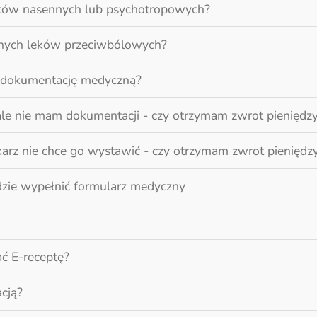
leków nasennych lub psychotropowych?
ilnych leków przeciwbólowych?
o dokumentację medyczną?
le nie mam dokumentacji - czy otrzymam zwrot pieniędz
karz nie chce go wystawić - czy otrzymam zwrot pieniędz
dzie wypełnić formularz medyczny
ać E-receptę?
acją?