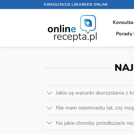
Przewiń
KONSULTACJE LEKARSKIE ONLINE
do
zawartości
Konsulta
Porady
NAJ
Jakie są warunki skorzystania z ko
Nie mam osiemnastu lat, czy mog
Na jakie choroby przedłużacie re