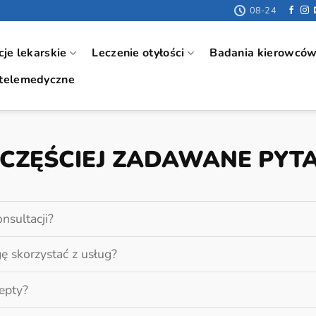
08-24
cje lekarskie
Leczenie otyłości
Badania kierowcó
 telemedyczne
CZĘŚCIEJ ZADAWANE PYT
nsultacji?
ę skorzystać z usług?
cepty?