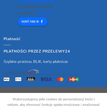
5.0
Na podstawie 50 opinii
powered by
Facebook
oceń nas w
Platność
PŁATNOŚCI PRZEZ PRZELEWY24
Szybkie przelew, BLIK, karty płatnicze
Wykorzystujemy pliki cookies do personalizacji treści i
Designed and built by mactez 2026 ©
onlinerecepta.pl
reklam, aby oferować funkcje społecznościowe i analizować