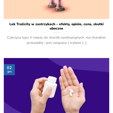
Lek Trulicity w zastrzykach – efekty, opinie, cena, skutki
uboczne
Cukrzyca typu II należy do chorób cywilizacyjnych, ma charakter
przewlekły i jest związana z trybem [...]
02
gru