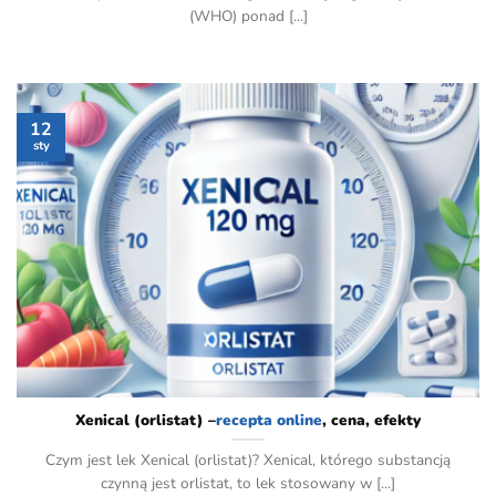
(WHO) ponad [...]
12
sty
recepta online
, cena, efekty">
Xenical (orlistat) –
recepta online
, cena, efekty
Czym jest lek Xenical (orlistat)? Xenical, którego substancją
czynną jest orlistat, to lek stosowany w [...]