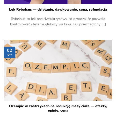
Lek Rybelsus — działanie, dawkowanie, cena, refundacja
Rybelsus to lek przeciwcukrzycowy, co oznacza, że pozwala
kontrolować stężenie glukozy we krwi. Lek przeznaczony [...]
02
gru
Ozempic w zastrzykach na redukcję masy ciała — efekty,
opinie, cena