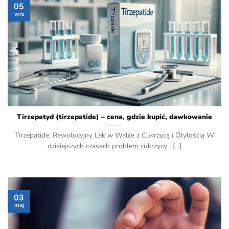
05
wrz
Tirzepatyd (tirzepatide) – cena, gdzie kupić, dawkowanie
Tirzepatide: Rewolucyjny Lek w Walce z Cukrzycą i Otyłością W
dzisiejszych czasach problem cukrzycy i [...]
03
maj