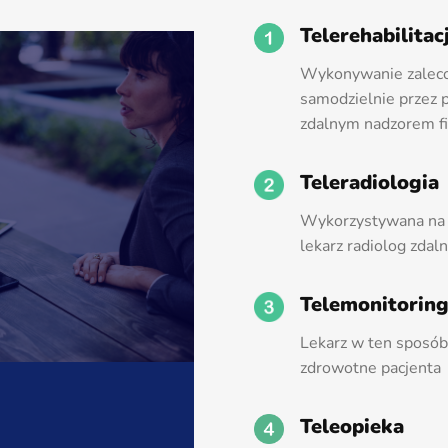
Telerehabilitac
Wykonywanie zalecon
samodzielnie przez
zdalnym nadzorem fi
Teleradiologia
Wykorzystywana na p
lekarz radiolog zdaln
Telemonitorin
Lekarz w ten sposó
zdrowotne pacjenta
Teleopieka