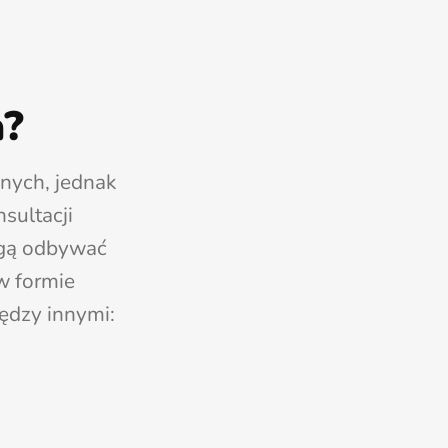
a?
nych, jednak
sultacji
ogą odbywać
 w formie
ędzy innymi: