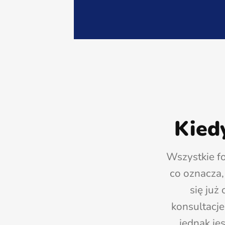
Kied
Wszystkie fo
co oznacza,
się już
konsultacje
jednak je