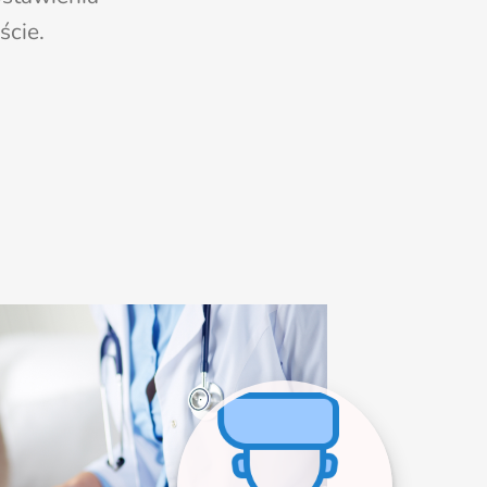
ście.