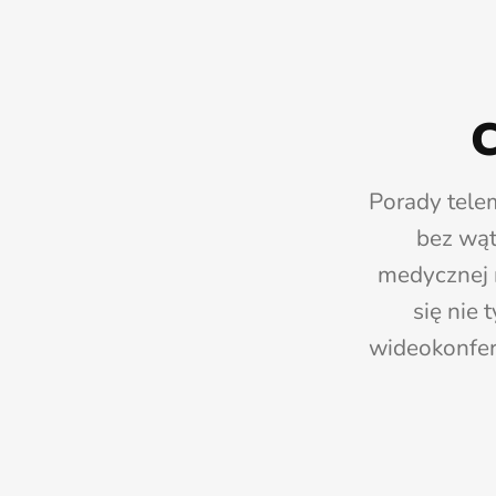
C
Porady tele
bez wąt
medycznej 
się nie 
wideokonfer