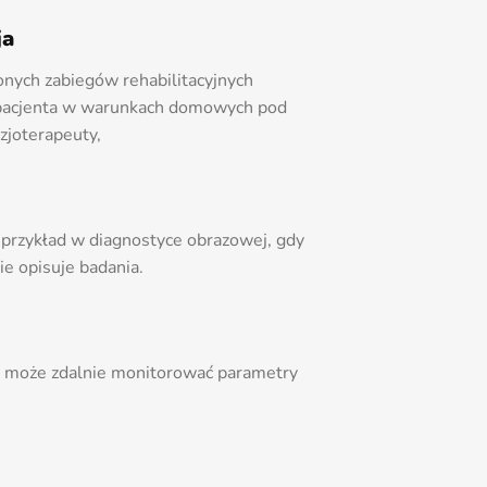
ja
ych zabiegów rehabilitacyjnych
 pacjenta w warunkach domowych pod
zjoterapeuty,
rzykład w diagnostyce obrazowej, gdy
ie opisuje badania.
g
b może zdalnie monitorować parametry