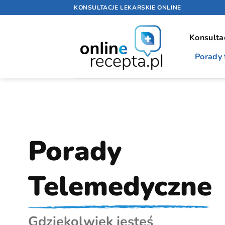
Przewiń
KONSULTACJE LEKARSKIE ONLINE
do
zawartości
Konsulta
Porady
Porady
Telemedyczne
Gdziekolwiek jesteś