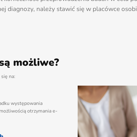
nej diagnozy, należy stawić się w placówce osobi
 są możliwe?
się na:
padku występowania
 możliwością otrzymania e-
ch