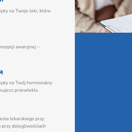
ty na Twoje leki, które
cepcji awaryjnej –
ą
epty na Twój hormonalny
osujesz przewlekle.
nia lekarskiego przy
b przy dolegliwościach