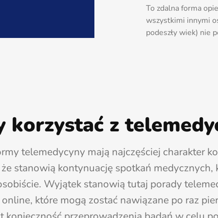
To zdalna forma opie
wszystkimi innymi os
podeszły wiek) nie p
y korzystać z telemedy
rmy telemedycyny mają najczęściej charakter k
 że stanowią kontynuację spotkań medycznych, 
 osobiście. Wyjątek stanowią tutaj porady teleme
 online, które mogą zostać nawiązane po raz pier
st konieczność przeprowadzenia badań w celu p