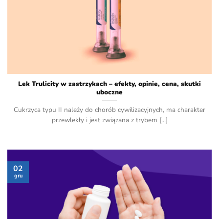
Lek Trulicity w zastrzykach – efekty, opinie, cena, skutki
uboczne
Cukrzyca typu II należy do chorób cywilizacyjnych, ma charakter
przewlekły i jest związana z trybem [...]
02
gru