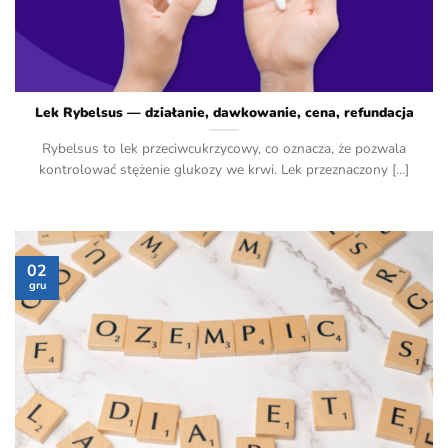
Lek Rybelsus — działanie, dawkowanie, cena, refundacja
Rybelsus to lek przeciwcukrzycowy, co oznacza, że pozwala
kontrolować stężenie glukozy we krwi. Lek przeznaczony [...]
02
gru