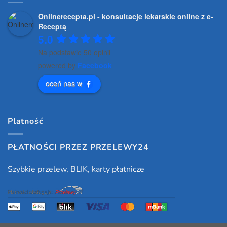
Onlinerecepta.pl - konsultacje lekarskie online z e-
Receptą
5.0
Na podstawie 50 opinii
powered by
Facebook
oceń nas w
Platność
PŁATNOŚCI PRZEZ PRZELEWY24
Szybkie przelew, BLIK, karty płatnicze