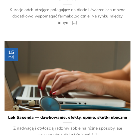
Kuracje odchudzające polegające na diecie i ćwiczeniach można
dodatkowo wspomagać farmakologicznie. Na rynku między
innymi [...]
15
maj
Lek Saxenda — dawkowanie, efekty, opinie, skutki uboczne
Z nadwagą i otyłością radzimy sobie na różne sposoby, ale
czasem obok diety i ćwiczeń [...]